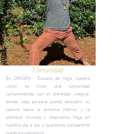
Comunidad
En ORIGEN - Escuela de Yoga, nuestra
visión es crear una comunidad
comprometida con el bienestar integral,
donde cada persona pueda descubrir su
camino hacia la armonía interior y la
plenitud.
Vivimos y respiramos Yoga en
nuestro día a día, y queremos compartirte
nuestra experiencia.