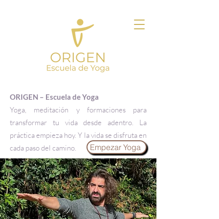
ORIGEN – Escuela de Yoga
Yoga, meditación y formaciones para
transformar tu vida desde adentro. La
práctica empieza hoy. Y la vida se disfruta en
Empezar Yoga
cada paso del camino.