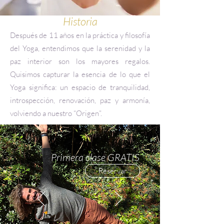
Historia
Después de 11 años en la práctica y filosofía
del Yoga, entendimos que la serenidad y la
paz interior son los mayores regalos.
Quisimos capturar la esencia de lo que el
Yoga significa: un espacio de tranquilidad,
introspección, renovación, paz y armonía,
volviendo a nuestro “Origen”.
Primera clase GRATIS
Reservar