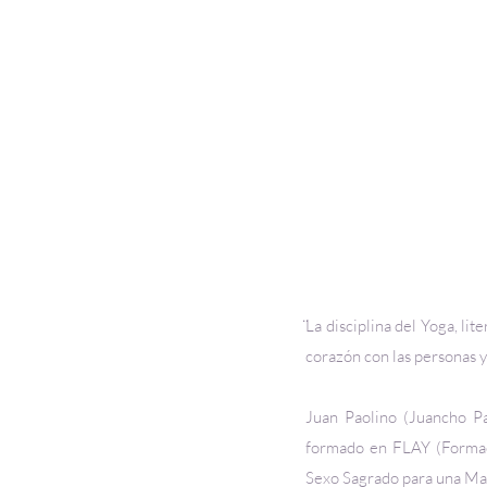
̈La disciplina del Yoga, l
corazón con las personas y
Juan Paolino (Juancho Pa
formado en FLAY (Formaci
Sexo Sagrado para una Mas