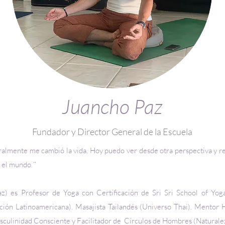
Juancho Paz
Fundador y Director General de la Escuela
iteralmente me cambió la vida. Hoy puedo ver desde otra perspectiva y 
 el mundo. ̈
z) es Profesor de Yoga con Certificación de Sri Sri School of Yog
ón Latinoamericana). Masajista Tailandés (Universo Thai). Mentor Ho
culinidad Consciente y Facilitador de Círculos de Hombres (Naturalez