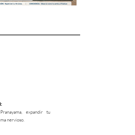
:
Pranayama, expandir tu
ema nervioso.