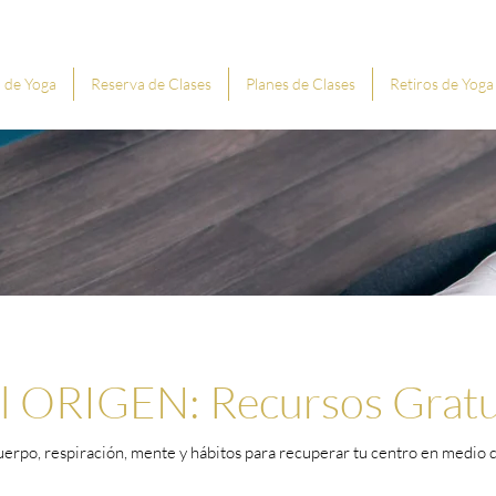
 de Yoga
Reserva de Clases
Planes de Clases
Retiros de Yoga
al ORIGEN: Recursos Gratu
uerpo, respiración, mente y hábitos para recuperar tu centro en medio de