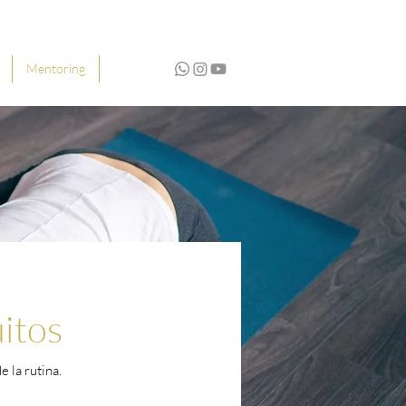
Mentoring
itos
 la rutina.